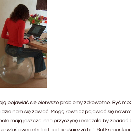
ją pojawiać się pierwsze problemy zdrowotne. Być mo
 idzie nam się zawiać. Mogą również pojawiać się nawro
bóle mają jeszcze inna przyczynę i należało by zbadać
 właściwej rehabilitacji by uśnieżyć ból. Ból kręgosłupa