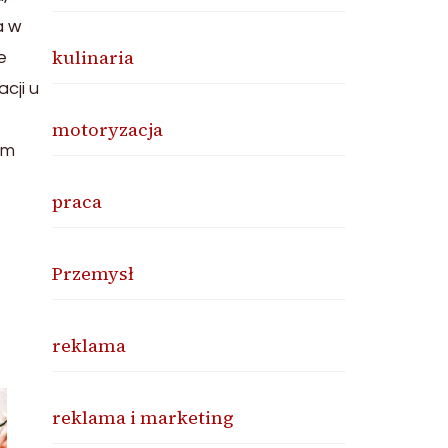
a w
kulinaria
e
cji u
motoryzacja
em
praca
Przemysł
reklama
reklama i marketing