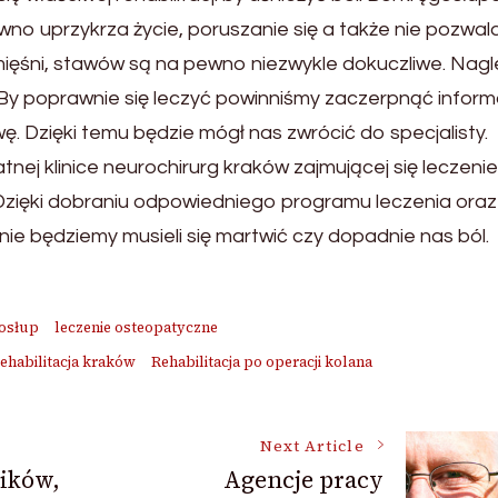
pewno uprzykrza życie, poruszanie się a także nie pozwal
mięśni, stawów są na pewno niezwykle dokuczliwe. Nagl
. By poprawnie się leczyć powinniśmy zaczerpnąć informa
ę. Dzięki temu będzie mógł nas zwrócić do specjalisty.
nej klinice neurochirurg kraków zajmującej się leczeni
 Dzięki dobraniu odpowiedniego programu leczenia oraz
ie będziemy musieli się martwić czy dopadnie nas ból.
gosłup
leczenie osteopatyczne
rehabilitacja kraków
Rehabilitacja po operacji kolana
Next Article
ików,
Agencje pracy