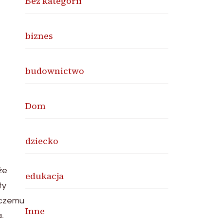
Bez kategorii
biznes
budownictwo
Dom
dziecko
że
edukacja
ty
 czemu
Inne
,