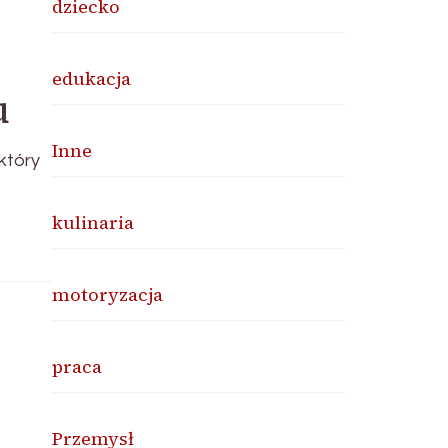
dziecko
edukacja
u
Inne
który
kulinaria
motoryzacja
praca
Przemysł