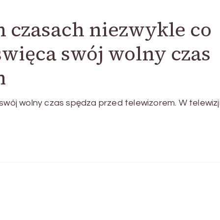
 czasach niezwykle co
święca swój wolny czas
m
ój wolny czas spędza przed telewizorem. W telewizj